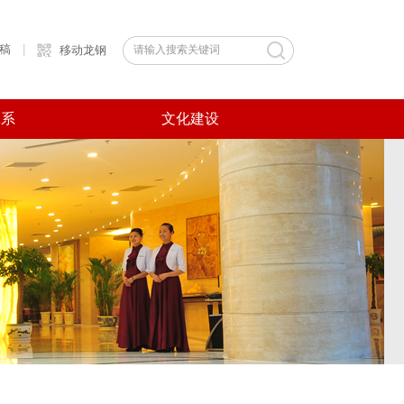
稿
|
移动龙钢
体系
文化建设