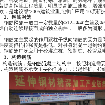
装、机场跑道、隧道衬砌、箱涵、码头地坪，预
著提高钢筋工程质量，明显提高施工速度，增强
效，是建设部
“
2005
建筑业重点推广应用
10
项新
2
、钢筋网笼
钢筋网笼一般由一定数量的
Φ
12--
Φ
40
主筋及
Φ
焊自动连续焊接而成的独立构件，一般多为圆形
。
钢筋笼主要起的作用跟柱子纵向钢筋的受力是
强度高但抗拉强度是很低。对桩身混凝土起到约
。钢筋笼广泛应用于砼灌注桩、预制桩、砼管及
3
、构造钢筋
构造钢筋，是
钢筋混凝土结构
中，按照构造需
，构造钢筋不承受主要的作用力，只起维护、拉