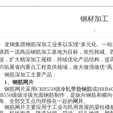
钢材加工
0
龙钢集团钢筋深加工业务以实现“多元化、一站
陕西一流商品钢筋加工基地为目标，
依托韩城、
链，扩大精深加工规模，持续优化产品结构，提
力拓展省内重点工程直供领域，做大做强做优“禹
钢筋深加工主要产品：
1
、钢筋网片
钢筋网片采用
CRB550
级
冷轧带肋钢筋
或
HRB4
B550
级级冷拔光面钢筋制作，是纵向钢筋和横向
角、全部交叉点均焊接在一起的
网片
。
钢筋网片主要应用于工业与民用房屋的梁柱楼