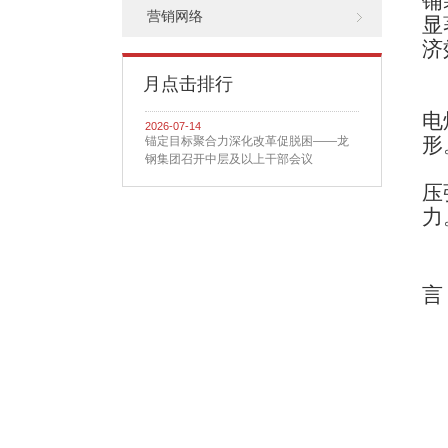
铺
营销网络
显
济
月点击排行
电
2026-07-14
形
锚定目标聚合力深化改革促脱困——龙
钢集团召开中层及以上干部会议
压
力
言