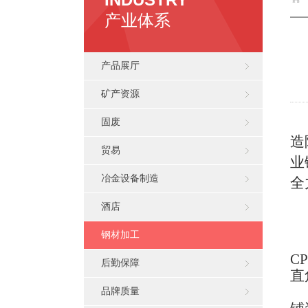
产业体系
产品展厅
矿产资源
固废
造
贸易
业
冶金设备制造
全
酒店
钢材加工
CP
后勤保障
直
品牌质量