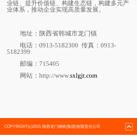
业链、提升价值链、构建生态链，构建多元产
业体系，推动企业实现高质量发展。
地址：陕西省韩城市龙门镇
电话：
0913-5182300
传真：
0913-
5182399
邮编：
715405
网站：
http://www.
sxlgjt.com
COPYRIGHT(c)2015 陕西龙门钢铁(集团)有限责任公司