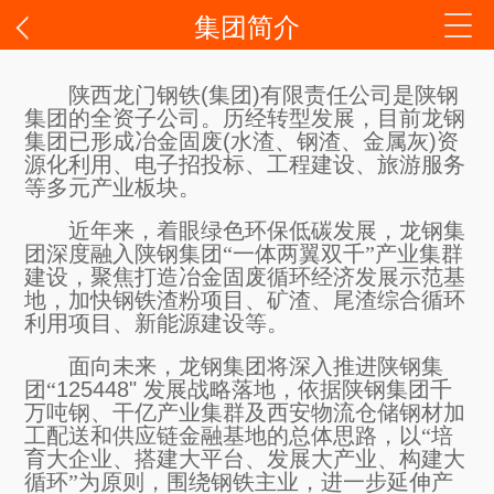
集团简介
陕西龙门钢铁
(
集团
)
有限责任公司是陕钢
集团的全资子公司。历经转型发展，目前龙钢
集团已形成冶金固废
(
水渣、钢渣、金属灰
)
资
源化利用、电子招投标、工程建设、旅游服务
等多元产业板块。
近年来，着眼绿色环保低碳发展，龙钢集
团深度融入陕钢集团“一体两翼双千”产业集群
建设，聚焦打造冶金固废循环经济发展示范基
地，加快钢铁渣粉项目、矿渣、尾渣综合循环
利用项目、新能源建设等
。
面向未来，龙钢集团将深入推进陕钢集
团“
125448"
发展战略落地，依据陕钢集团千
万吨钢、干亿产业集群及西安物流仓储钢材加
工配送和供应链金融基地的总体思路，以“培
育大企业、搭建大平台、发展大产业、构建大
循环”为原则，围绕钢铁主业，进一步延伸产