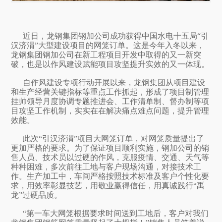
近日，龙钢集团钢加公司成功获得中国水电十五局“引
汉济渭”大型建设项目的网笼订单。这是今年入冬以来，
龙钢集团钢加公司在新工程项目开发中取得的又一新突
破，也是以作风建设赋能项目攻坚提升实效的又一体现。
自作风建设专项行动开展以来，龙钢集团从项目建设
和生产经营关键指标等重点工作抓起，形成了项目制管理
挂帅领导月度协调专题推进会、工作清单制、督办制等项
目攻坚工作机制，实实在在解决痛点难点问题，提升管理
效能。
此次“引汉济渭”项目大网笼订单，对网笼质量提出了
更加严格的要求。为了保证项目顺利实施，钢加公司的销
售人员、技术员以过硬的作风，克服疫情、交通、天气等
种种困难，多次前往工地与客户现场沟通，对接技术工
作。生产加工中，车间严格按照技术标准及客户个性化要
求，用效率彰显技艺，用敬业赢得信任，用真诚践行“禹
龙”过硬品质。
“第一车大网笼根据要求时间送到工地后，客户对我们