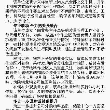
该单位还要求采样当班上岗人员全部上交手机，并采
用抓阄方式随机分配当班工作岗位，针对自动采样和手工
采样的不同操作要点对全员实行不间断培训，由班长、工
长、科级进行巡回监督检查，确保各项制度规定落实有
力、执行到位。
专业联动 合力把关强融合
该单位成立了由业务主任牵头的质量管理工作小组，
每周组织采样、物料、成品
3
个作业区质量负责人进行专
项检查，重点对标准化作业执行情况、特殊物料采制样过
程、钢材外观质量按规巡查情况等进行联合检查，对存在
的问题下发整改单进行限时反馈，促进质量管理工作不断
改进提升。
根据采样、物料不分家的业务实际，该单位要求采样
作业区对初检、采样发现的异常现象及时拍照，反馈在微
信群中，便于物料作业区人员重点关注；物料每班须及时
将有关问题物料的扣除杂质处置结果反馈采样，形成闭环
管理。今年
1
月
~8
月份，该单位累计扣除杂质
39189.44
吨，为陕钢龙钢公司挽回利益
2784
万元。
在钢材外观质量方面，该单位质量班组实行
24
小时工
作制，督促轧钢厂及时整改发现的弯头、油污、端面不齐
等问题，确保出厂钢材根根是精品。
多走一步 及时反馈促提升
为进一步提升公司外购物料品质，储运中心一方面坚