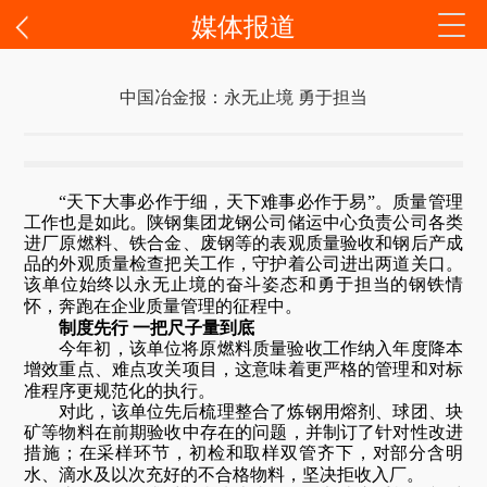
媒体报道
中国冶金报：永无止境 勇于担当
“天下大事必作于细，天下难事必作于易”。质量管理
工作也是如此。陕钢集团龙钢公司储运中心负责公司各类
进厂原燃料、铁合金、废钢等的表观质量验收和钢后产成
品的外观质量检查把关工作，守护着公司进出两道关口。
该单位始终以永无止境的奋斗姿态和勇于担当的钢铁情
怀，奔跑在企业质量管理的征程中。
制度先行 一把尺子量到底
今年初，该单位将原燃料质量验收工作纳入年度降本
增效重点、难点攻关项目，这意味着更严格的管理和对标
准程序更规范化的执行。
对此，该单位先后梳理整合了炼钢用熔剂、球团、块
矿等物料在前期验收中存在的问题，并制订了针对性改进
措施；在采样环节，初检和取样双管齐下，对部分含明
水、滴水及以次充好的不合格物料，坚决拒收入厂。